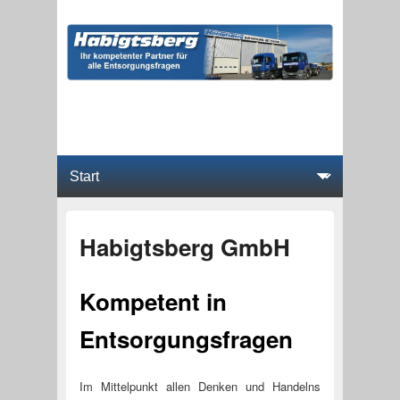
Hauptmenü
Weiter zum Hauptinhalt
Weiter zum Sekundärinhalt
Habigtsberg GmbH
Kompetent in
Entsorgungsfragen
Im Mittelpunkt allen Denken und Handelns