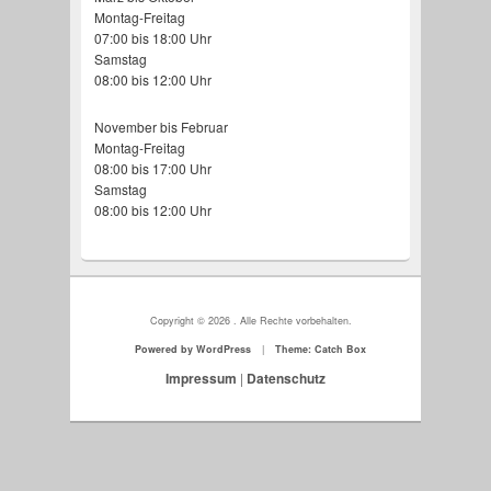
Walking-Floor-Auflieger
Saug und Spülwagen
Minimuldenfahrzeug
Staplertransporte
Planenauflieger
Überkopflader
Kastenwagen
Kipper
Montag-Freitag
07:00 bis 18:00 Uhr
Samstag
08:00 bis 12:00 Uhr
November bis Februar
Montag-Freitag
08:00 bis 17:00 Uhr
Samstag
08:00 bis 12:00 Uhr
Copyright © 2026
. Alle Rechte vorbehalten.
Powered by WordPress
|
Theme: Catch Box
Impressum
|
Datenschutz