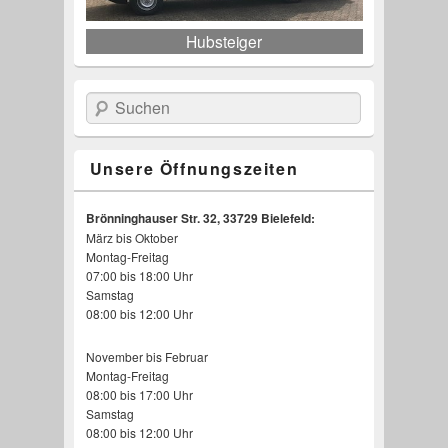
Hubsteiger
Suchen
Unsere Öffnungszeiten
Brönninghauser Str. 32, 33729 Bielefeld:
März bis Oktober
Walking-Floor-Auflieger
Saug und Spülwagen
Minimuldenfahrzeug
Staplertransporte
Planenauflieger
Überkopflader
Kastenwagen
Kipper
Montag-Freitag
07:00 bis 18:00 Uhr
Samstag
08:00 bis 12:00 Uhr
November bis Februar
Montag-Freitag
08:00 bis 17:00 Uhr
Samstag
08:00 bis 12:00 Uhr