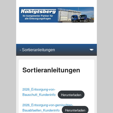
Hauptmenü
Weiter zum Hauptinhalt
Weiter zum Sekundärinhalt
Sortieranleitungen
2026_Entsorgung-von-
Bauschutt_Kundeninfo
Herunterladen
2026_Entsorgung-von-gemischten-
Bauabfaellen_Kundeninfo
Herunterladen