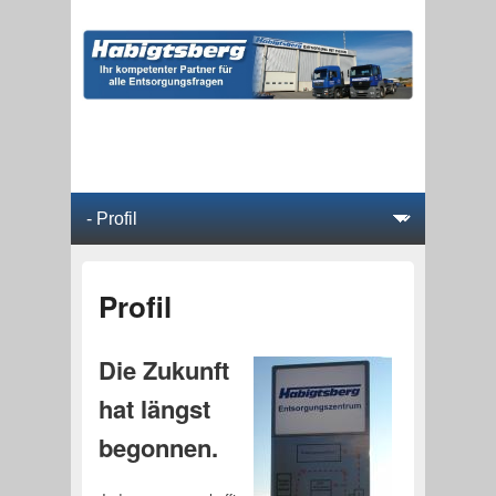
Hauptmenü
Weiter zum Hauptinhalt
Weiter zum Sekundärinhalt
Profil
Die Zukunft
hat längst
begonnen.