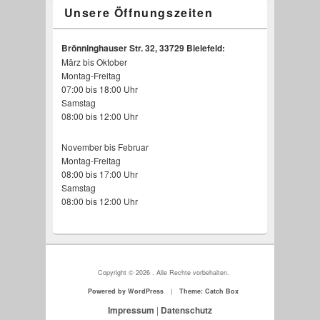
Unsere Öffnungszeiten
Brönninghauser Str. 32, 33729 Bielefeld:
März bis Oktober
Walking-Floor-Auflieger
Saug und Spülwagen
Minimuldenfahrzeug
Staplertransporte
Planenauflieger
Überkopflader
Kastenwagen
Kipper
Montag-Freitag
07:00 bis 18:00 Uhr
Samstag
08:00 bis 12:00 Uhr
November bis Februar
Montag-Freitag
08:00 bis 17:00 Uhr
Samstag
08:00 bis 12:00 Uhr
Copyright © 2026
. Alle Rechte vorbehalten.
Powered by WordPress
|
Theme: Catch Box
Impressum
|
Datenschutz