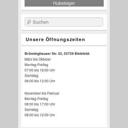
Hubsteiger
Suchen
Unsere Öffnungszeiten
Brönninghauser Str. 32, 33729 Bielefeld:
März bis Oktober
Walking-Floor-Auflieger
Saug und Spülwagen
Minimuldenfahrzeug
Staplertransporte
Planenauflieger
Überkopflader
Kastenwagen
Kipper
Montag-Freitag
07:00 bis 18:00 Uhr
Samstag
08:00 bis 12:00 Uhr
November bis Februar
Montag-Freitag
08:00 bis 17:00 Uhr
Samstag
08:00 bis 12:00 Uhr