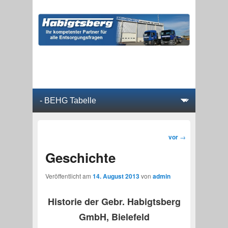
Hauptmenü
Weiter zum Hauptinhalt
Weiter zum Sekundärinhalt
Beitragsnavigation
vor
→
Geschichte
Veröffentlicht am
14. August 2013
von
admin
Historie der Gebr. Habigtsberg
GmbH, Bielefeld